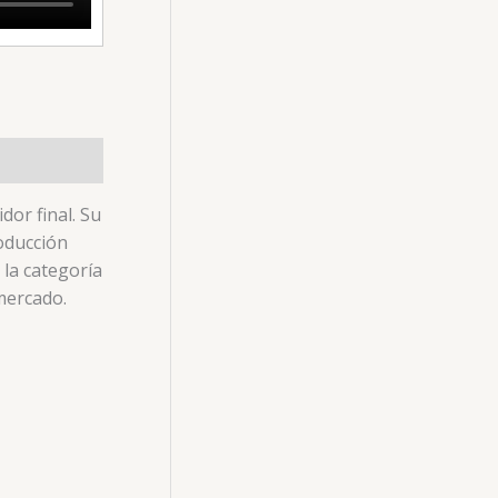
dor final. Su
roducción
 la categoría
mercado.